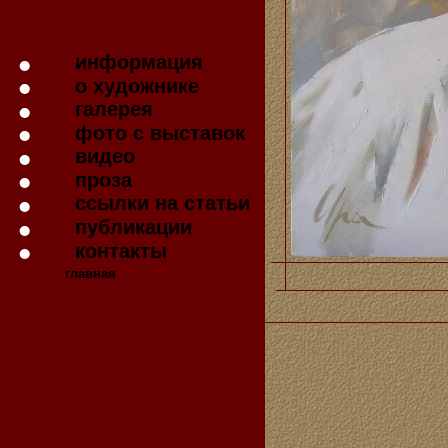
информация
о художнике
галерея
фото с выставок
видео
проза
ссылки на статьи
публикации
контакты
главная