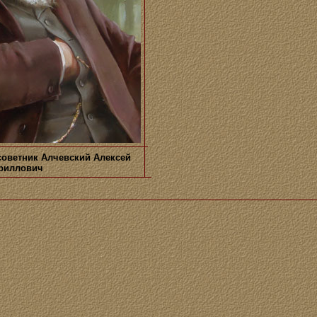
советник Алчевский Алексей
риллович