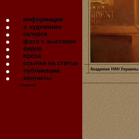
информация
о художнике
галерея
фото с выставок
видео
проза
ссылки на статьи
Академик НАН Украины
публикации
контакты
главная