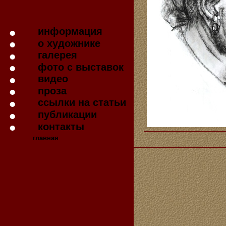
информация
о художнике
галерея
фото с выставок
видео
проза
ссылки на статьи
публикации
контакты
главная