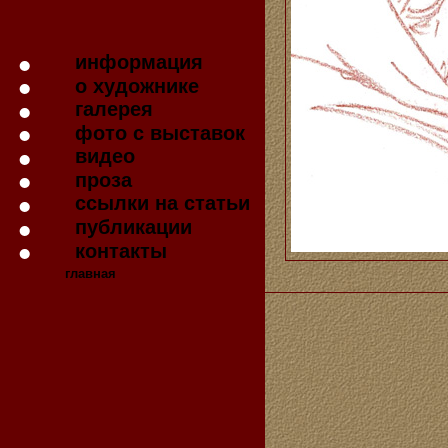
информация
о художнике
галерея
фото с выставок
видео
проза
ссылки на статьи
публикации
контакты
главная