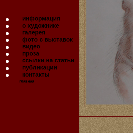
информация
о художнике
галерея
фото с выставок
видео
проза
ссылки на статьи
публикации
контакты
главная