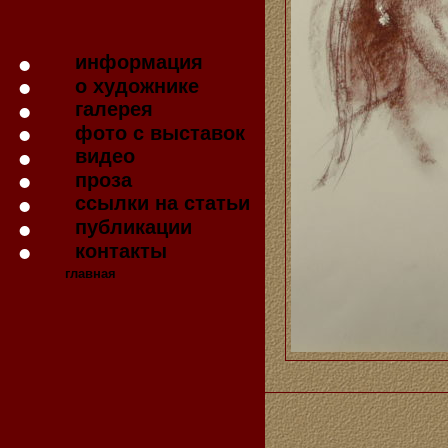
информация
о художнике
галерея
фото с выставок
видео
проза
ссылки на статьи
публикации
контакты
главная