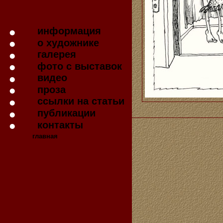
информация
о художнике
галерея
фото с выставок
видео
проза
ссылки на статьи
публикации
контакты
главная