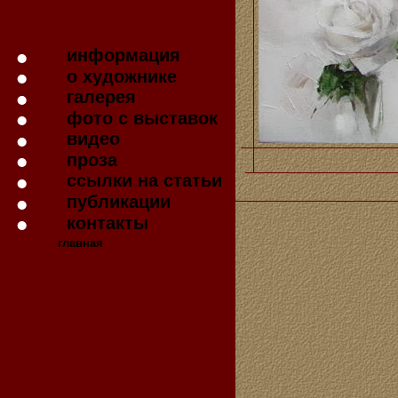
информация
о художнике
галерея
фото с выставок
видео
проза
ссылки на статьи
публикации
контакты
главная