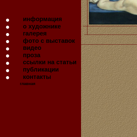
информация
о художнике
галерея
фото с выставок
видео
проза
ссылки на статьи
публикации
контакты
главная